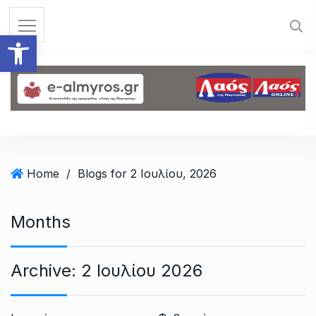
S
k
Ανοίξτε τη γραμμή εργαλεί
i
p
t
o
c
o
n
t
Home
/
Blogs for 2 Ιουλίου, 2026
e
n
Months
t
Archive:
2 Ιουλίου 2026