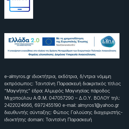
e-almyros.gr ιδιοκτήτρια, εκδότρια, δ/ντρια νόμιμη
εκπρόσωπος: Τσιντσίνη Παρασκευή διακριτικός τίτλος
“Μαγνήτης” έδρα: Αλμυρός Μαγνησίας πάροδος
Μιχοπούλου Α.Φ.Μ. 047057290 – Δ.Ο.Υ. ΒΟΛΟΥ τηλ:
2422024666, 6972455190 e-mail: almyros1@yahoo.gr
διευθυντής σύνταξης: Φώτιος Γαλούσης διαχειριστής-
ιδιοκτήτης domain: Τσιντσίνη Παρασκευή