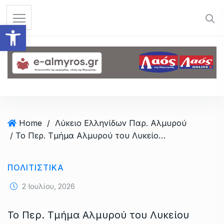
S
k
Ανοίξτε τη γραμμή εργαλεί
i
p
t
o
c
o
n
t
Home
/
Λύκειο Ελληνίδων Παρ. Αλμυρού
e
/ Το Περ. Τμήμα Αλμυρού του Λυκείου Ελληνίδων άνοιξε την αυλαία στο σεργιάνι παράδοσης – φωτορεπορτάζ
n
t
ΠΟΛΙΤΙΣΤΙΚΑ
2 Ιουλίου, 2026
Το Περ. Τμήμα Αλμυρού του Λυκείου