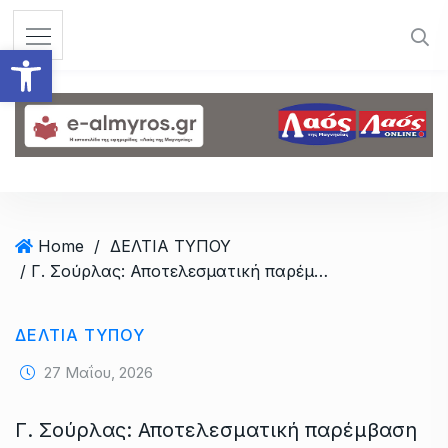
S
k
Ανοίξτε τη γραμμή εργαλεί
i
p
t
o
c
o
n
t
Home
/
ΔΕΛΤΙΑ ΤΥΠΟΥ
e
/ Γ. Σούρλας: Αποτελεσματική παρέμβαση Δένδια για τους άταφους πεσόντες στη Β. Ήπειρο
n
t
ΔΕΛΤΙΑ ΤΥΠΟΥ
27 Μαΐου, 2026
Γ. Σούρλας: Αποτελεσματική παρέμβαση