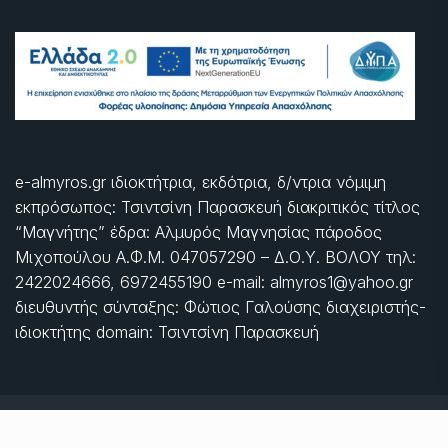
e-almyros.gr ιδιοκτήτρια, εκδότρια, δ/ντρια νόμιμη
εκπρόσωπος: Τσιντσίνη Παρασκευή διακριτικός τίτλος
“Μαγνήτης” έδρα: Αλμυρός Μαγνησίας πάροδος
Μιχοπούλου Α.Φ.Μ. 047057290 – Δ.Ο.Υ. ΒΟΛΟΥ τηλ:
2422024666, 6972455190 e-mail: almyros1@yahoo.gr
διευθυντής σύνταξης: Φώτιος Γαλούσης διαχειριστής-
ιδιοκτήτης domain: Τσιντσίνη Παρασκευή