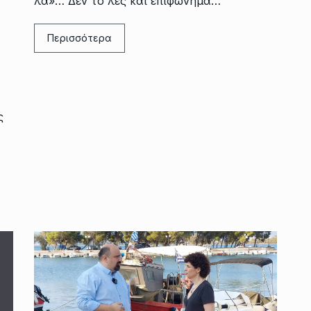
λά»… Δεν το λες και επιφώνημα…
Περισσότερα
ς