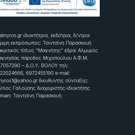
almyros.gr ιδιοκτήτρια, εκδότρια, δ/ντρια
μιμη εκπρόσωπος: Τσιντσίνη Παρασκευή
ακριτικός τίτλος “Μαγνήτης” έδρα: Αλμυρός
γνησίας πάροδος Μιχοπούλου Α.Φ.Μ.
7057290 – Δ.Ο.Υ. ΒΟΛΟΥ τηλ:
22024666, 6972455190 e-mail:
myros1@yahoo.gr διευθυντής σύνταξης:
τιος Γαλούσης διαχειριστής-ιδιοκτήτης
main: Τσιντσίνη Παρασκευή