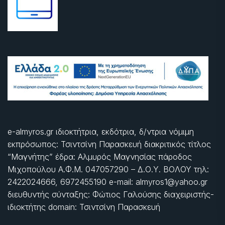
e-almyros.gr ιδιοκτήτρια, εκδότρια, δ/ντρια νόμιμη
εκπρόσωπος: Τσιντσίνη Παρασκευή διακριτικός τίτλος
“Μαγνήτης” έδρα: Αλμυρός Μαγνησίας πάροδος
Μιχοπούλου Α.Φ.Μ. 047057290 – Δ.Ο.Υ. ΒΟΛΟΥ τηλ:
2422024666, 6972455190 e-mail: almyros1@yahoo.gr
διευθυντής σύνταξης: Φώτιος Γαλούσης διαχειριστής-
ιδιοκτήτης domain: Τσιντσίνη Παρασκευή