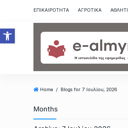
S
ΕΠΙΚΑΙΡΟΤΗΤΑ
ΑΓΡΟΤΙΚΑ
ΑΘΛΗΤ
k
i
p
Ανοίξτε τη γραμμή εργαλεί
t
o
c
o
n
t
e
n
t
Home
/
Blogs for 7 Ιουλίου, 2026
Months