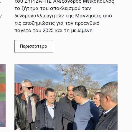
ι
του ΣΥΡΙΖΑ–ΠΣ Αλέξανδρος Μεϊκόπουλος
το ζήτημα του αποκλεισμού των
ν
δενδροκαλλιεργητών της Μαγνησίας από
τις αποζημιώσεις για τον προανθικό
παγετό του 2025 και τη μειωμένη
Περισσότερα