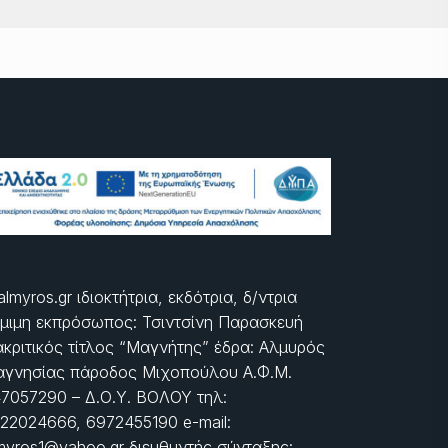
almyros.gr ιδιοκτήτρια, εκδότρια, δ/ντρια
μιμη εκπρόσωπος: Τσιντσίνη Παρασκευή
ακριτικός τίτλος “Μαγνήτης” έδρα: Αλμυρός
γνησίας πάροδος Μιχοπούλου Α.Φ.Μ.
7057290 – Δ.Ο.Υ. ΒΟΛΟΥ τηλ:
22024666, 6972455190 e-mail:
myros1@yahoo.gr διευθυντής σύνταξης: