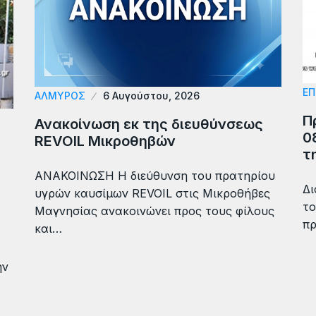
ΕΠ
ΑΛΜΥΡΟΣ
6 Αυγούστου, 2026
Π
Ανακοίνωση εκ της διευθύνσεως
0
REVOIL Μικροθηβών
τ
ΑΝΑΚΟΙΝΩΣΗ Η διεύθυνση του πρατηρίου
Δι
υγρών καυσίμων REVOIL στις Μικροθήβες
το
Μαγνησίας ανακοινώνει προς τους φίλους
πρ
και…
ην