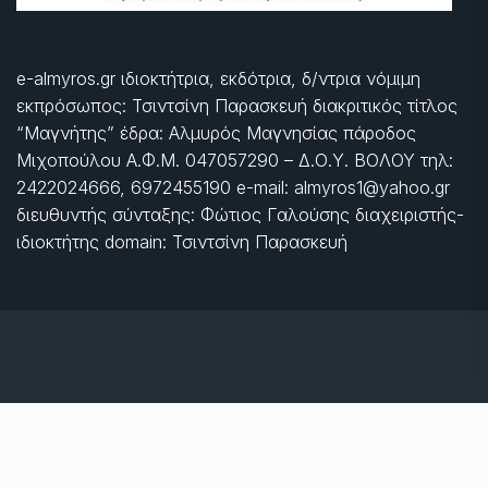
e-almyros.gr ιδιοκτήτρια, εκδότρια, δ/ντρια νόμιμη
εκπρόσωπος: Τσιντσίνη Παρασκευή διακριτικός τίτλος
“Μαγνήτης” έδρα: Αλμυρός Μαγνησίας πάροδος
Μιχοπούλου Α.Φ.Μ. 047057290 – Δ.Ο.Υ. ΒΟΛΟΥ τηλ:
2422024666, 6972455190 e-mail: almyros1@yahoo.gr
διευθυντής σύνταξης: Φώτιος Γαλούσης διαχειριστής-
ιδιοκτήτης domain: Τσιντσίνη Παρασκευή