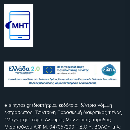
e-almyros.gr ιδιοκτήτρια, εκδότρια, δ/ντρια νόμιμη
εκπρόσωπος: Τσιντσίνη Παρασκευή διακριτικός τίτλος
“Μαγνήτης” έδρα: Αλμυρός Μαγνησίας πάροδος
Μιχοπούλου Α.Φ.Μ. 047057290 – Δ.Ο.Υ. ΒΟΛΟΥ τηλ: