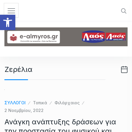
S
k
Ανοίξτε τη γραμμή εργαλεί
i
p
t
o
c
o
n
Ζερέλια
t
e
n
t
ΣΥΛΛΟΓΟΙ
Τοπικά
Φιλάρχαιος
2 Νοεμβρίου, 2022
Ανάγκη ανάπτυξης δράσεων για
την προστασία του φυσικού και