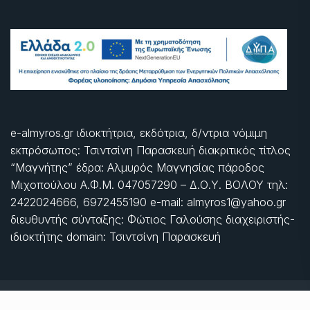
e-almyros.gr ιδιοκτήτρια, εκδότρια, δ/ντρια νόμιμη
εκπρόσωπος: Τσιντσίνη Παρασκευή διακριτικός τίτλος
“Μαγνήτης” έδρα: Αλμυρός Μαγνησίας πάροδος
Μιχοπούλου Α.Φ.Μ. 047057290 – Δ.Ο.Υ. ΒΟΛΟΥ τηλ:
2422024666, 6972455190 e-mail: almyros1@yahoo.gr
διευθυντής σύνταξης: Φώτιος Γαλούσης διαχειριστής-
ιδιοκτήτης domain: Τσιντσίνη Παρασκευή