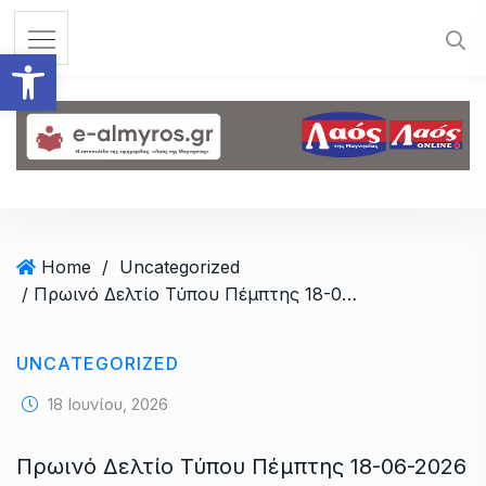
S
k
Ανοίξτε τη γραμμή εργαλεί
i
p
t
o
c
o
n
t
Home
/
Uncategorized
e
/ Πρωινό Δελτίο Τύπου Πέμπτης 18-06-2026 – Link-κλικ στους τίτλους της επικαιρότητας
n
t
UNCATEGORIZED
18 Ιουνίου, 2026
Πρωινό Δελτίο Τύπου Πέμπτης 18-06-2026