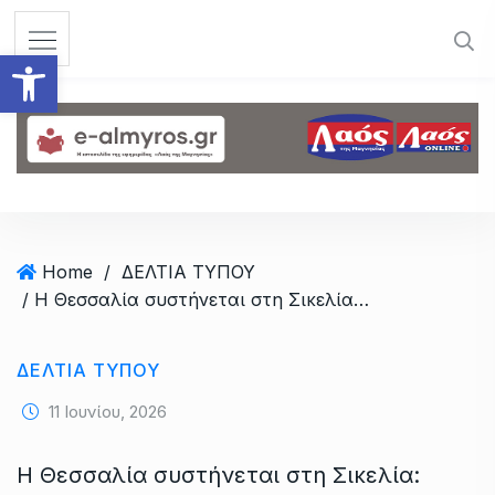
S
k
Ανοίξτε τη γραμμή εργαλεί
i
p
t
o
c
o
n
t
Home
/
ΔΕΛΤΙΑ ΤΥΠΟΥ
e
/ Η Θεσσαλία συστήνεται στη Σικελία: γεύσεις, πολιτισμός και τουρισμός
n
t
ΔΕΛΤΙΑ ΤΥΠΟΥ
11 Ιουνίου, 2026
Η Θεσσαλία συστήνεται στη Σικελία: