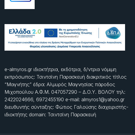
e-almyros.gr ιδιοκτήτρια, εκδότρια, δ/ντρια νόμιμη
εκπρόσωπος: Τσιντσίνη Παρασκευή διακριτικός τίτλος
“Μαγνήτης” έδρα: Αλμυρός Μαγνησίας πάροδος
Μιχοπούλου Α.Φ.Μ. 047057290 – Δ.Ο.Υ. ΒΟΛΟΥ τηλ:
2422024666, 6972455190 e-mail: almyros1@yahoo.gr
διευθυντής σύνταξης: Φώτιος Γαλούσης διαχειριστής-
ιδιοκτήτης domain: Τσιντσίνη Παρασκευή