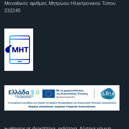
Μοναδικός αριθμός Μητρώου Ηλεκτρονικού Τύπου
232245
e-almyros.gr ιδιοκτήτρια, εκδότρια, δ/ντρια νόμιμη