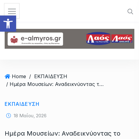
S
k
Ανοίξτε τη γραμμή εργαλεί
i
p
t
o
c
o
n
t
Home
/
ΕΚΠΑΙΔΕΥΣΗ
e
/ Ημέρα Μουσείων: Αναδεικνύοντας το Φυσικό & Πολιτιστικό απόθεμα του Αλμυρού
n
t
ΕΚΠΑΙΔΕΥΣΗ
18 Μαΐου, 2026
Ημέρα Μουσείων: Αναδεικνύοντας το