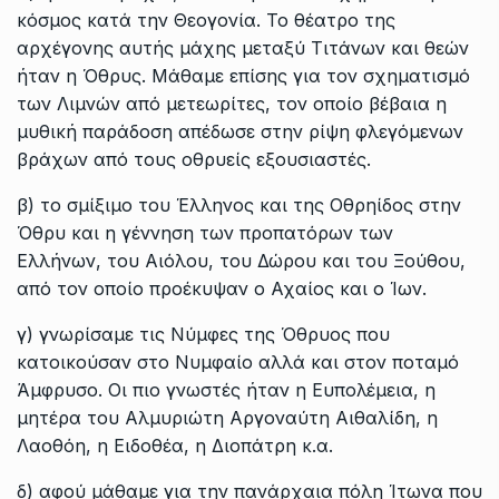
κόσμος κατά την Θεογονία. Το θέατρο της
αρχέγονης αυτής μάχης μεταξύ Τιτάνων και θεών
ήταν η Όθρυς. Μάθαμε επίσης για τον σχηματισμό
των Λιμνών από μετεωρίτες, τον οποίο βέβαια η
μυθική παράδοση απέδωσε στην ρίψη φλεγόμενων
βράχων από τους οθρυείς εξουσιαστές.
β) το σμίξιμο του Έλληνος και της Οθρηίδος στην
Όθρυ και η γέννηση των προπατόρων των
Ελλήνων, του Αιόλου, του Δώρου και του Ξούθου,
από τον οποίο προέκυψαν ο Αχαίος και ο Ίων.
γ) γνωρίσαμε τις Νύμφες της Όθρυος που
κατοικούσαν στο Νυμφαίο αλλά και στον ποταμό
Άμφρυσο. Οι πιο γνωστές ήταν η Ευπολέμεια, η
μητέρα του Αλμυριώτη Αργοναύτη Αιθαλίδη, η
Λαοθόη, η Ειδοθέα, η Διοπάτρη κ.α.
δ) αφού μάθαμε για την πανάρχαια πόλη Ίτωνα που