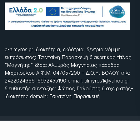
e-almyros.gr ιδιοκτήτρια, εκδότρια, δ/ντρια νόμιμη
εκπρόσωπος: Τσιντσίνη Παρασκευή διακριτικός τίτλος
“Μαγνήτης” έδρα: Αλμυρός Μαγνησίας πάροδος
Μιχοπούλου Α.Φ.Μ. 047057290 – Δ.Ο.Υ. ΒΟΛΟΥ τηλ:
2422024666, 6972455190 e-mail: almyros1@yahoo.gr
διευθυντής σύνταξης: Φώτιος Γαλούσης διαχειριστής-
ιδιοκτήτης domain: Τσιντσίνη Παρασκευή