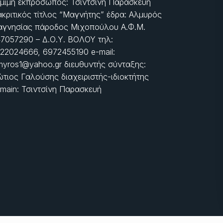
μιμη εκπρόσωπος: Τσιντσίνη Παρασκευή
ακριτικός τίτλος “Μαγνήτης” έδρα: Αλμυρός
γνησίας πάροδος Μιχοπούλου Α.Φ.Μ.
7057290 – Δ.Ο.Υ. ΒΟΛΟΥ τηλ:
22024666, 6972455190 e-mail:
myros1@yahoo.gr διευθυντής σύνταξης:
τιος Γαλούσης διαχειριστής-ιδιοκτήτης
main: Τσιντσίνη Παρασκευή