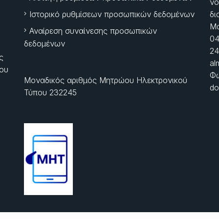
νό
Ιστορικό ρυθμίσεων προσωπικών δεδομένων
δι
Μα
Αναίρεση συναίνεσης προσωπικών
04
δεδομένων
24
ς
al
ίου
Φώ
Μοναδικός αριθμός Μητρώου Ηλεκτρονικού
do
Τύπου 232245