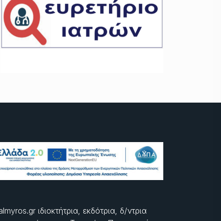
almyros.gr ιδιοκτήτρια, εκδότρια, δ/ντρια