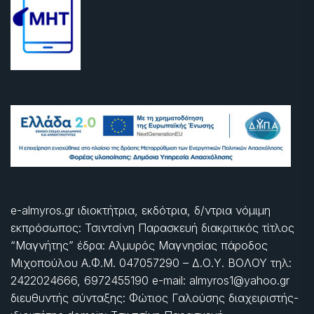
e-almyros.gr ιδιοκτήτρια, εκδότρια, δ/ντρια νόμιμη
εκπρόσωπος: Τσιντσίνη Παρασκευή διακριτικός τίτλος
“Μαγνήτης” έδρα: Αλμυρός Μαγνησίας πάροδος
Μιχοπούλου Α.Φ.Μ. 047057290 – Δ.Ο.Υ. ΒΟΛΟΥ τηλ:
2422024666, 6972455190 e-mail: almyros1@yahoo.gr
διευθυντής σύνταξης: Φώτιος Γαλούσης διαχειριστής-