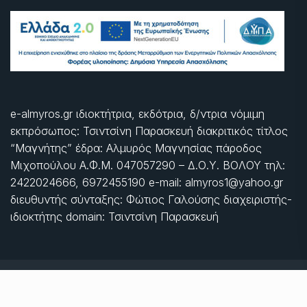
e-almyros.gr ιδιοκτήτρια, εκδότρια, δ/ντρια νόμιμη
εκπρόσωπος: Τσιντσίνη Παρασκευή διακριτικός τίτλος
“Μαγνήτης” έδρα: Αλμυρός Μαγνησίας πάροδος
Μιχοπούλου Α.Φ.Μ. 047057290 – Δ.Ο.Υ. ΒΟΛΟΥ τηλ:
2422024666, 6972455190 e-mail: almyros1@yahoo.gr
διευθυντής σύνταξης: Φώτιος Γαλούσης διαχειριστής-
ιδιοκτήτης domain: Τσιντσίνη Παρασκευή