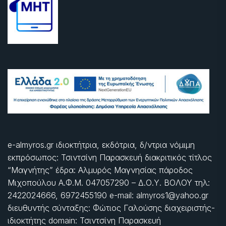
e-almyros.gr ιδιοκτήτρια, εκδότρια, δ/ντρια νόμιμη
εκπρόσωπος: Τσιντσίνη Παρασκευή διακριτικός τίτλος
“Μαγνήτης” έδρα: Αλμυρός Μαγνησίας πάροδος
Μιχοπούλου Α.Φ.Μ. 047057290 – Δ.Ο.Υ. ΒΟΛΟΥ τηλ:
2422024666, 6972455190 e-mail: almyros1@yahoo.gr
διευθυντής σύνταξης: Φώτιος Γαλούσης διαχειριστής-
ιδιοκτήτης domain: Τσιντσίνη Παρασκευή