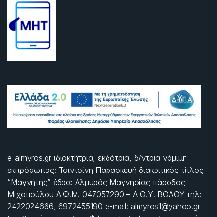
e-almyros.gr ιδιοκτήτρια, εκδότρια, δ/ντρια νόμιμη
εκπρόσωπος: Τσιντσίνη Παρασκευή διακριτικός τίτλος
“Μαγνήτης” έδρα: Αλμυρός Μαγνησίας πάροδος
Μιχοπούλου Α.Φ.Μ. 047057290 – Δ.Ο.Υ. ΒΟΛΟΥ τηλ:
2422024666, 6972455190 e-mail: almyros1@yahoo.gr