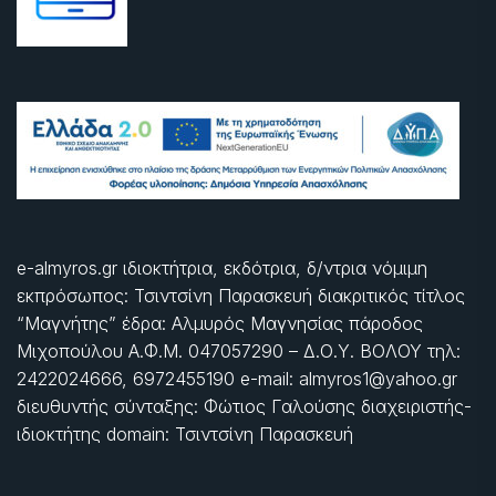
e-almyros.gr ιδιοκτήτρια, εκδότρια, δ/ντρια νόμιμη
εκπρόσωπος: Τσιντσίνη Παρασκευή διακριτικός τίτλος
“Μαγνήτης” έδρα: Αλμυρός Μαγνησίας πάροδος
Μιχοπούλου Α.Φ.Μ. 047057290 – Δ.Ο.Υ. ΒΟΛΟΥ τηλ:
2422024666, 6972455190 e-mail: almyros1@yahoo.gr
διευθυντής σύνταξης: Φώτιος Γαλούσης διαχειριστής-
ιδιοκτήτης domain: Τσιντσίνη Παρασκευή