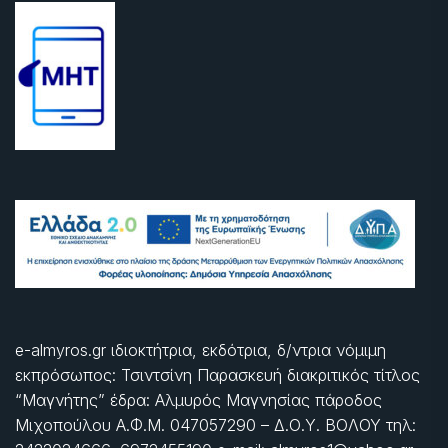
e-almyros.gr ιδιοκτήτρια, εκδότρια, δ/ντρια νόμιμη
εκπρόσωπος: Τσιντσίνη Παρασκευή διακριτικός τίτλος
“Μαγνήτης” έδρα: Αλμυρός Μαγνησίας πάροδος
Μιχοπούλου Α.Φ.Μ. 047057290 – Δ.Ο.Υ. ΒΟΛΟΥ τηλ: