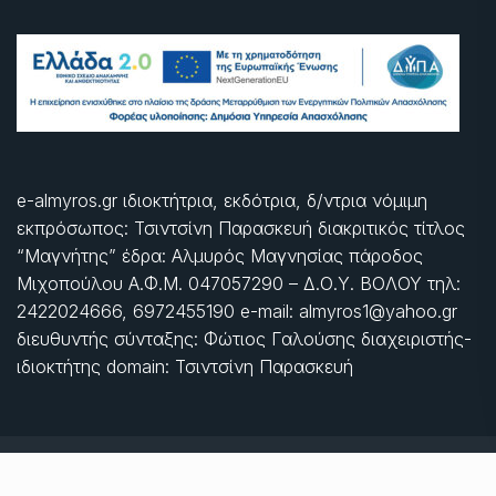
e-almyros.gr ιδιοκτήτρια, εκδότρια, δ/ντρια νόμιμη
εκπρόσωπος: Τσιντσίνη Παρασκευή διακριτικός τίτλος
“Μαγνήτης” έδρα: Αλμυρός Μαγνησίας πάροδος
Μιχοπούλου Α.Φ.Μ. 047057290 – Δ.Ο.Υ. ΒΟΛΟΥ τηλ:
2422024666, 6972455190 e-mail: almyros1@yahoo.gr
διευθυντής σύνταξης: Φώτιος Γαλούσης διαχειριστής-
ιδιοκτήτης domain: Τσιντσίνη Παρασκευή