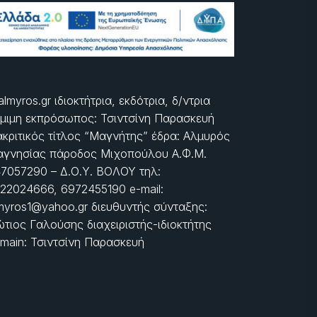
almyros.gr ιδιοκτήτρια, εκδότρια, δ/ντρια
μιμη εκπρόσωπος: Τσιντσίνη Παρασκευή
ακριτικός τίτλος “Μαγνήτης” έδρα: Αλμυρός
γνησίας πάροδος Μιχοπούλου Α.Φ.Μ.
7057290 – Δ.Ο.Υ. ΒΟΛΟΥ τηλ:
22024666, 6972455190 e-mail:
myros1@yahoo.gr διευθυντής σύνταξης:
τιος Γαλούσης διαχειριστής-ιδιοκτήτης
main: Τσιντσίνη Παρασκευή