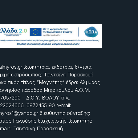
almyros.gr ιδιοκτήτρια, εκδότρια, δ/ντρια
μιμη εκπρόσωπος: Τσιντσίνη Παρασκευή
ακριτικός τίτλος “Μαγνήτης” έδρα: Αλμυρός
γνησίας πάροδος Μιχοπούλου Α.Φ.Μ.
7057290 – Δ.Ο.Υ. ΒΟΛΟΥ τηλ:
22024666, 6972455190 e-mail:
myros1@yahoo.gr διευθυντής σύνταξης:
τιος Γαλούσης διαχειριστής-ιδιοκτήτης
main: Τσιντσίνη Παρασκευή