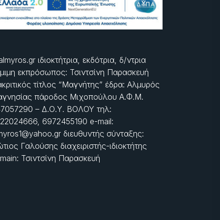
almyros.gr ιδιοκτήτρια, εκδότρια, δ/ντρια
μιμη εκπρόσωπος: Τσιντσίνη Παρασκευή
ακριτικός τίτλος “Μαγνήτης” έδρα: Αλμυρός
γνησίας πάροδος Μιχοπούλου Α.Φ.Μ.
7057290 – Δ.Ο.Υ. ΒΟΛΟΥ τηλ:
22024666, 6972455190 e-mail:
myros1@yahoo.gr διευθυντής σύνταξης:
τιος Γαλούσης διαχειριστής-ιδιοκτήτης
main: Τσιντσίνη Παρασκευή