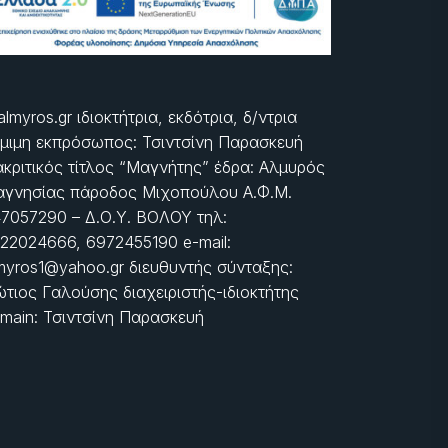
almyros.gr ιδιοκτήτρια, εκδότρια, δ/ντρια
μιμη εκπρόσωπος: Τσιντσίνη Παρασκευή
ακριτικός τίτλος “Μαγνήτης” έδρα: Αλμυρός
γνησίας πάροδος Μιχοπούλου Α.Φ.Μ.
7057290 – Δ.Ο.Υ. ΒΟΛΟΥ τηλ:
22024666, 6972455190 e-mail:
myros1@yahoo.gr διευθυντής σύνταξης:
τιος Γαλούσης διαχειριστής-ιδιοκτήτης
main: Τσιντσίνη Παρασκευή