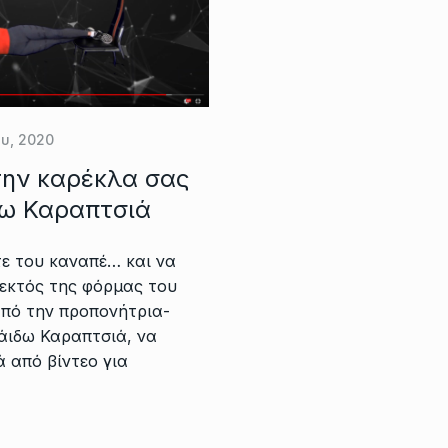
ου, 2020
την καρέκλα σας
δω Καραπτσιά
τε του καναπέ… και να
 εκτός της φόρμας του
από την προπονήτρια-
Χάιδω Καραπτσιά, να
ά από βίντεο για