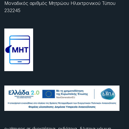
Μοναδικός αριθμός Μητρώου Ηλεκτρονικού Τύπου
232245
e-almyros.gr ιδιοκτήτρια, εκδότρια, δ/ντρια νόμιμη