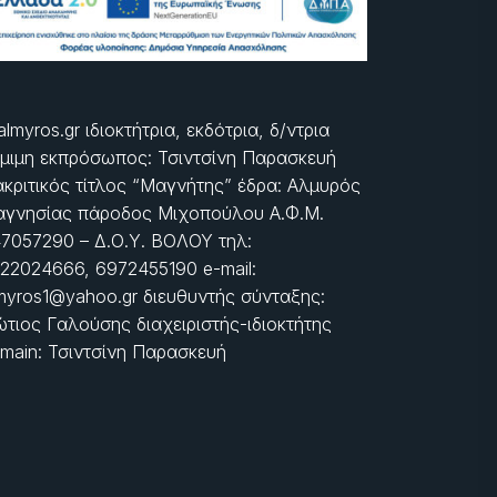
almyros.gr ιδιοκτήτρια, εκδότρια, δ/ντρια
μιμη εκπρόσωπος: Τσιντσίνη Παρασκευή
ακριτικός τίτλος “Μαγνήτης” έδρα: Αλμυρός
γνησίας πάροδος Μιχοπούλου Α.Φ.Μ.
7057290 – Δ.Ο.Υ. ΒΟΛΟΥ τηλ:
22024666, 6972455190 e-mail:
myros1@yahoo.gr διευθυντής σύνταξης:
τιος Γαλούσης διαχειριστής-ιδιοκτήτης
main: Τσιντσίνη Παρασκευή