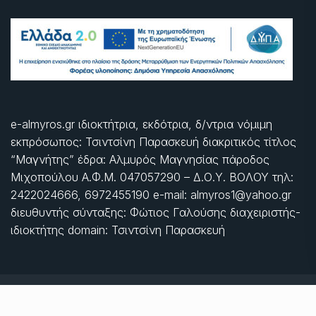
e-almyros.gr ιδιοκτήτρια, εκδότρια, δ/ντρια νόμιμη
εκπρόσωπος: Τσιντσίνη Παρασκευή διακριτικός τίτλος
“Μαγνήτης” έδρα: Αλμυρός Μαγνησίας πάροδος
Μιχοπούλου Α.Φ.Μ. 047057290 – Δ.Ο.Υ. ΒΟΛΟΥ τηλ:
2422024666, 6972455190 e-mail: almyros1@yahoo.gr
διευθυντής σύνταξης: Φώτιος Γαλούσης διαχειριστής-
ιδιοκτήτης domain: Τσιντσίνη Παρασκευή