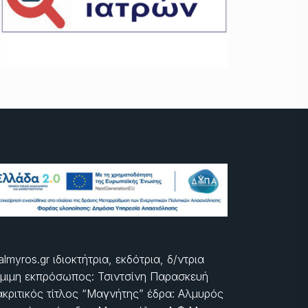
almyros.gr ιδιοκτήτρια, εκδότρια, δ/ντρια
μιμη εκπρόσωπος: Τσιντσίνη Παρασκευή
ακριτικός τίτλος “Μαγνήτης” έδρα: Αλμυρός