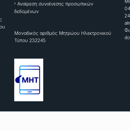
Μα
Αναίρεση συναίνεσης προσωπικών
04
δεδομένων
24
ς
al
ίου
Φώ
Μοναδικός αριθμός Μητρώου Ηλεκτρονικού
do
Τύπου 232245