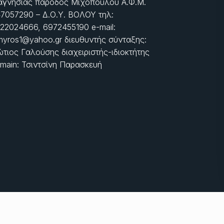
γνησίας πάροδος Μιχοπούλου Α.Φ.Μ.
7057290 – Δ.Ο.Υ. ΒΟΛΟΥ τηλ:
22024666, 6972455190 e-mail:
myros1@yahoo.gr διευθυντής σύνταξης:
τιος Γαλούσης διαχειριστής-ιδιοκτήτης
main: Τσιντσίνη Παρασκευή