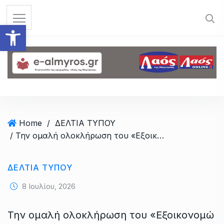
S
k
Ανοίξτε τη γραμμή εργαλεί
i
p
t
o
c
o
n
t
Home
/
ΔΕΛΤΙΑ ΤΥΠΟΥ
e
/ Την ομαλή ολοκλήρωση του «Εξοικονομώ 2025» ζητά ο Χρήστος Μπουκώρος
n
t
ΔΕΛΤΙΑ ΤΥΠΟΥ
8 Ιουλίου, 2026
Την ομαλή ολοκλήρωση του «Εξοικονομώ