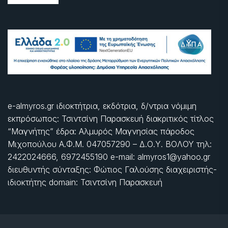
e-almyros.gr ιδιοκτήτρια, εκδότρια, δ/ντρια νόμιμη
εκπρόσωπος: Τσιντσίνη Παρασκευή διακριτικός τίτλος
“Μαγνήτης” έδρα: Αλμυρός Μαγνησίας πάροδος
Μιχοπούλου Α.Φ.Μ. 047057290 – Δ.Ο.Υ. ΒΟΛΟΥ τηλ:
2422024666, 6972455190 e-mail: almyros1@yahoo.gr
διευθυντής σύνταξης: Φώτιος Γαλούσης διαχειριστής-
ιδιοκτήτης domain: Τσιντσίνη Παρασκευή