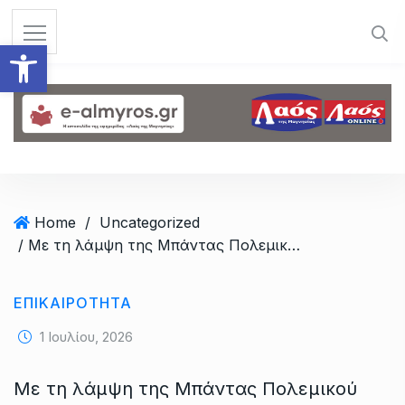
S
k
Ανοίξτε τη γραμμή εργαλεί
i
p
t
o
c
o
n
t
Home
/
Uncategorized
e
/ Με τη λάμψη της Μπάντας Πολεμικού Ναυτικού τα εγκαίνια της παιδικής χαράς στο Κουρί
n
t
ΕΠΙΚΑΙΡΟΤΗΤΑ
1 Ιουλίου, 2026
Με τη λάμψη της Μπάντας Πολεμικού