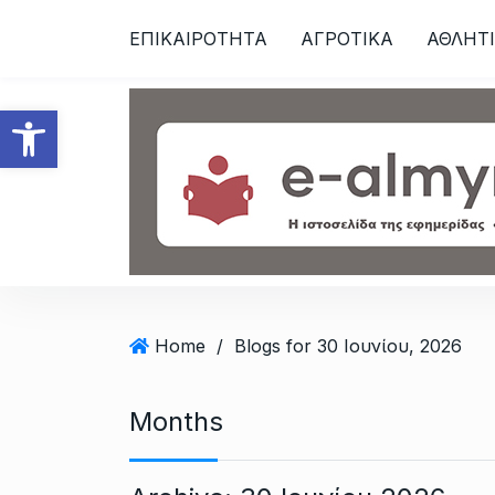
S
ΕΠΙΚΑΙΡΟΤΗΤΑ
ΑΓΡΟΤΙΚΑ
ΑΘΛΗΤ
k
i
p
Ανοίξτε τη γραμμή εργαλεί
t
o
c
o
n
t
e
n
t
Home
/
Blogs for 30 Ιουνίου, 2026
Months