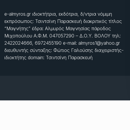
e-almyros.gr ιδιοκτήτρια, εκδότρια, δ/ντρια νόμιμη
εκπρόσωπος: Τσιντσίνη Παρασκευή διακριτικός τίτλος
“Μαγνήτης” έδρα: Αλμυρός Μαγνησίας πάροδος
Μιχοπούλου Α.Φ.Μ. 047057290 – Δ.Ο.Υ. ΒΟΛΟΥ τηλ:
2422024666, 6972455190 e-mail: almyros1@yahoo.gr
διευθυντής σύνταξης: Φώτιος Γαλούσης διαχειριστής-
ιδιοκτήτης domain: Τσιντσίνη Παρασκευή