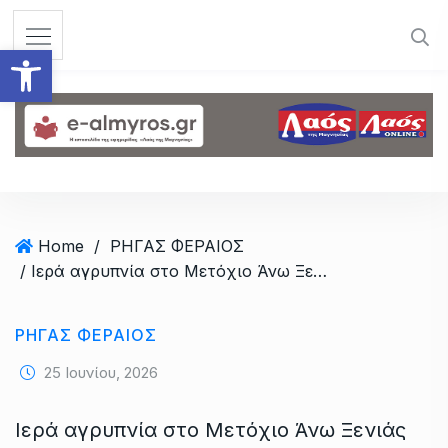
S
k
Ανοίξτε τη γραμμή εργαλεί
i
p
t
o
c
o
n
t
Home
/
ΡΗΓΑΣ ΦΕΡΑΙΟΣ
e
/ Ιερά αγρυπνία στο Μετόχιο Άνω Ξενιάς στην παλαιά εθνική πριν τον Ριζόμυλο
n
t
ΡΗΓΑΣ ΦΕΡΑΙΟΣ
25 Ιουνίου, 2026
Ιερά αγρυπνία στο Μετόχιο Άνω Ξενιάς