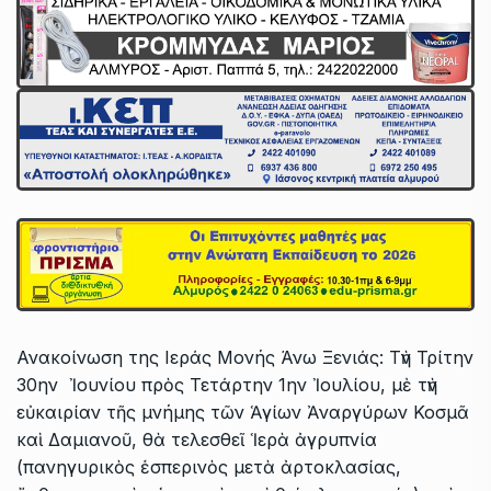
Ανακοίνωση της Ιεράς Μονής Άνω Ξενιάς: Τὴν Τρίτην
30ην Ἰουνίου πρὸς Τετάρτην 1ην Ἰουλίου, μὲ τὴν
εὐκαιρίαν τῆς μνήμης τῶν Ἁγίων Ἀναργύρων Κοσμᾶ
καὶ Δαμιανοῦ, θὰ τελεσθεῖ Ἱερὰ ἀγρυπνία
(πανηγυρικὸς ἑσπερινὸς μετὰ ἀρτοκλασίας,