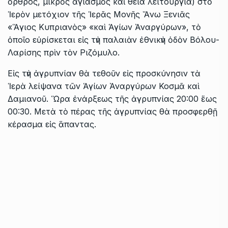
ὄρθρος, μικρὸς ἁγιασμὸς καὶ θεία λειτουργία) στὸ
Ἱερὸν μετόχιον τῆς Ἱερᾶς Μονῆς Ἄνω Ξενιᾶς
«Ἅγιος Κυπριανὸς» «καὶ Ἁγίων Ἀναργύρων», τὸ
ὁποῖο εὑρίσκεται εἰς τὴν παλαιὰν ἐθνικὴν ὁδὸν Βόλου-
Λαρίσης πρὶν τὸν Ριζόμυλο.
Εἰς τὴν ἀγρυπνίαν θὰ τεθοῦν εἰς προσκύνησιν τὰ
Ἱερὰ λείψανα τῶν Ἁγίων Ἀναργύρων Κοσμᾶ καὶ
Δαμιανοῦ. Ὥρα ἐνάρξεως τῆς ἀγρυπνίας 20:00 ἕως
00:30. Μετὰ τὸ πέρας τῆς ἀγρυπνίας θὰ προσφερθῇ
κέρασμα εἰς ἅπαντας.