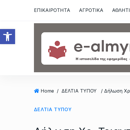
S
ΕΠΙΚΑΙΡΟΤΗΤΑ
ΑΓΡΟΤΙΚΑ
ΑΘΛΗΤ
k
i
p
Ανοίξτε τη γραμμή εργαλεί
t
o
c
o
n
t
e
n
t
Home
/
ΔΕΛΤΙΑ ΤΥΠΟΥ
ΔΕΛΤΙΑ ΤΥΠΟΥ