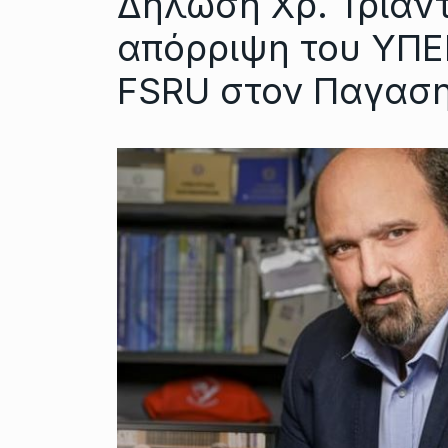
Δήλωση Χρ. Τριαν
απόρριψη του ΥΠΕ
FSRU στον Παγαση