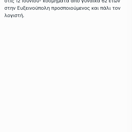
στις 12 Ιουνίου- κοσμήματα από γυναίκα 62 ετών
στην Ευξεινούπολη προσποιούμενος και πάλι τον
λογιστή.