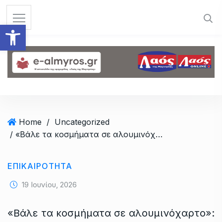
S
k
Ανοίξτε τη γραμμή εργαλεί
i
p
t
o
c
o
n
t
Home
/
Uncategorized
e
/ «Βάλε τα κοσμήματα σε αλουμινόχαρτο»: 29χρονος συνελήφθη μετά από απάτη στον Πτελεό
n
t
ΕΠΙΚΑΙΡΟΤΗΤΑ
19 Ιουνίου, 2026
«Βάλε τα κοσμήματα σε αλουμινόχαρτο»: