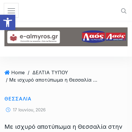
S
k
Ανοίξτε τη γραμμή εργαλεί
i
p
t
o
c
o
n
t
Home
/
ΔΕΛΤΙΑ ΤΥΠΟΥ
e
/ Με ισχυρό αποτύπωμα η Θεσσαλία στην AGRO FOOD & DRINK EXPO PATRAS 2026
n
t
ΘΕΣΣΑΛΙΑ
17 Ιουνίου, 2026
Με ισχυρό αποτύπωμα η Θεσσαλία στην