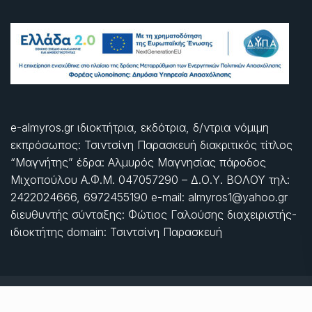
e-almyros.gr ιδιοκτήτρια, εκδότρια, δ/ντρια νόμιμη
εκπρόσωπος: Τσιντσίνη Παρασκευή διακριτικός τίτλος
“Μαγνήτης” έδρα: Αλμυρός Μαγνησίας πάροδος
Μιχοπούλου Α.Φ.Μ. 047057290 – Δ.Ο.Υ. ΒΟΛΟΥ τηλ:
2422024666, 6972455190 e-mail: almyros1@yahoo.gr
διευθυντής σύνταξης: Φώτιος Γαλούσης διαχειριστής-
ιδιοκτήτης domain: Τσιντσίνη Παρασκευή