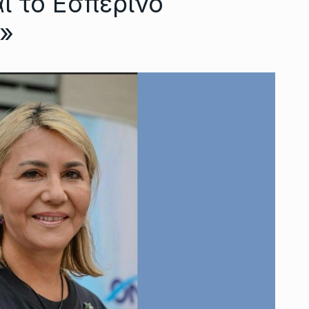
ι το Εσπερινό
»