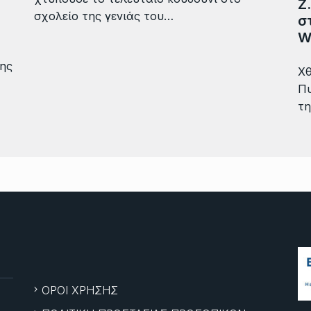
Ζ
σχολείο της γενιάς του…
σ
W
της
Χθ
Πυ
τη
ΟΡΟΙ ΧΡΗΣΗΣ