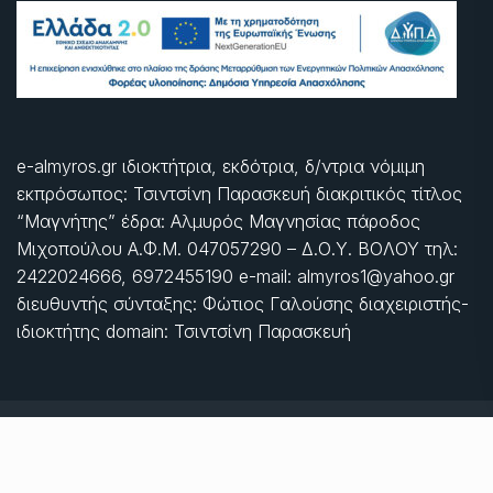
e-almyros.gr ιδιοκτήτρια, εκδότρια, δ/ντρια νόμιμη
εκπρόσωπος: Τσιντσίνη Παρασκευή διακριτικός τίτλος
“Μαγνήτης” έδρα: Αλμυρός Μαγνησίας πάροδος
Μιχοπούλου Α.Φ.Μ. 047057290 – Δ.Ο.Υ. ΒΟΛΟΥ τηλ:
2422024666, 6972455190 e-mail: almyros1@yahoo.gr
διευθυντής σύνταξης: Φώτιος Γαλούσης διαχειριστής-
ιδιοκτήτης domain: Τσιντσίνη Παρασκευή