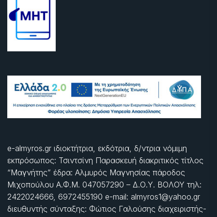
e-almyros.gr ιδιοκτήτρια, εκδότρια, δ/ντρια νόμιμη
εκπρόσωπος: Τσιντσίνη Παρασκευή διακριτικός τίτλος
“Μαγνήτης” έδρα: Αλμυρός Μαγνησίας πάροδος
Μιχοπούλου Α.Φ.Μ. 047057290 – Δ.Ο.Υ. ΒΟΛΟΥ τηλ:
2422024666, 6972455190 e-mail: almyros1@yahoo.gr
διευθυντής σύνταξης: Φώτιος Γαλούσης διαχειριστής-