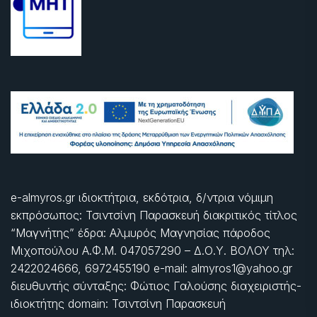
e-almyros.gr ιδιοκτήτρια, εκδότρια, δ/ντρια νόμιμη
εκπρόσωπος: Τσιντσίνη Παρασκευή διακριτικός τίτλος
“Μαγνήτης” έδρα: Αλμυρός Μαγνησίας πάροδος
Μιχοπούλου Α.Φ.Μ. 047057290 – Δ.Ο.Υ. ΒΟΛΟΥ τηλ:
2422024666, 6972455190 e-mail: almyros1@yahoo.gr
διευθυντής σύνταξης: Φώτιος Γαλούσης διαχειριστής-
ιδιοκτήτης domain: Τσιντσίνη Παρασκευή