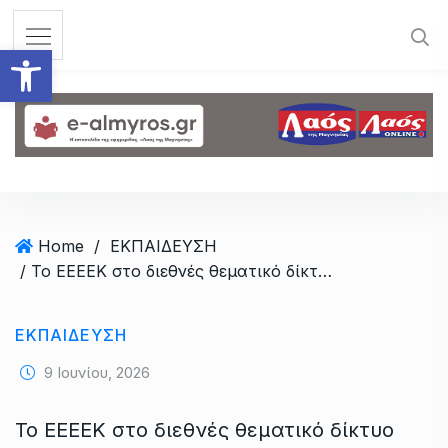
S
k
Ανοίξτε τη γραμμή εργαλεί
i
p
t
o
c
o
n
t
Home
/
ΕΚΠΑΙΔΕΥΣΗ
e
/ Το EEEEK στο διεθνές θεματικό δίκτυο περιβαλλοντικής εκπαίδευσης «Οικολογικά Σχολεία»
n
t
ΕΚΠΑΙΔΕΥΣΗ
9 Ιουνίου, 2026
Το EEEEK στο διεθνές θεματικό δίκτυο