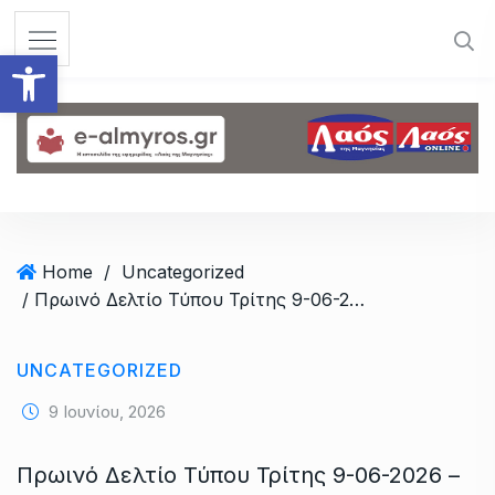
S
k
Ανοίξτε τη γραμμή εργαλεί
i
p
t
o
c
o
n
t
Home
/
Uncategorized
e
/ Πρωινό Δελτίο Τύπου Τρίτης 9-06-2026 – Link-κλικ στους τίτλους της επικαιρότητας
n
t
UNCATEGORIZED
9 Ιουνίου, 2026
Πρωινό Δελτίο Τύπου Τρίτης 9-06-2026 –