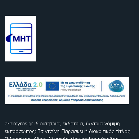
e-almyros.gr ιδιοκτήτρια, εκδότρια, δ/ντρια νόμιμη
εκπρόσωπος: Τσιντσίνη Παρασκευή διακριτικός τίτλος