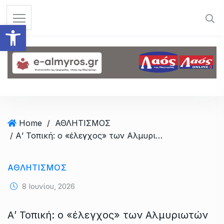
S
k
Ανοίξτε τη γραμμή εργαλεί
i
p
t
o
c
o
n
t
Home
/
ΑΘΛΗΤΙΣΜΟΣ
e
/ Α’ Τοπική: ο «έλεγχος» των Αλμυριωτών που παίζουν σε ομάδες του Βόλου
n
t
ΑΘΛΗΤΙΣΜΟΣ
8 Ιουνίου, 2026
Α’ Τοπική: ο «έλεγχος» των Αλμυριωτών