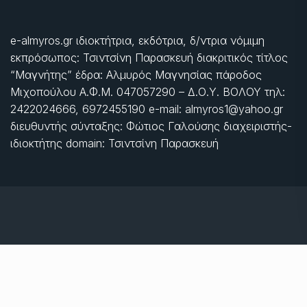
e-almyros.gr ιδιοκτήτρια, εκδότρια, δ/ντρια νόμιμη
εκπρόσωπος: Τσιντσίνη Παρασκευή διακριτικός τίτλος
“Μαγνήτης” έδρα: Αλμυρός Μαγνησίας πάροδος
Μιχοπούλου Α.Φ.Μ. 047057290 – Δ.Ο.Υ. ΒΟΛΟΥ τηλ:
2422024666, 6972455190 e-mail: almyros1@yahoo.gr
διευθυντής σύνταξης: Φώτιος Γαλούσης διαχειριστής-
ιδιοκτήτης domain: Τσιντσίνη Παρασκευή