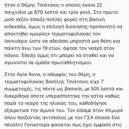
ήταν ο Θέμης Τσιάτσιος ο οποίος έκανε 22
παιχνίδια με 879 λεπτά και τρία γκολ. Στο πρώτο
μισό σεζόν έπαιξε πολλές φορές στη βασική
ενδεκάδα, όμως η επιλογή διοίκησης-προπονητή να
αποκτηθεί «μικρός» τερματοφύλακας τον
Ιανουάριο ώστε να αδειάσει μπροστά μια θέση για
παίκτη άνω των 19 ετών, άφησε τον νεαρό στον
πάγκο. Έδειξε όμως ότι μπορεί να σταθεί και να
αγωνιστεί σε ομάδα πρωταθλητισμού.
Στην Αγία Άννα, ο αδερφός του Θέμη, ο
τερματοφύλακας Βασίλης Τσιάτσιος είχε 7
συμμετοχές, τις πέντε ως βασικός με 505 λεπτά και
διακρίθηκε όποτε υπερασπίστηκε την εστία καθώς
παρά το νεαρό της ηλικίας του, καθοδήγησε
εξαιρετικά την άμυνά του. Τον είδαμε στον Αλμυρό
όπου παίζοντας αντίπαλος με τον ΓΣΑ έπιασε δύο
πέναλτι! Γενικότερα φαίνεται πως έχει έμφαση στις