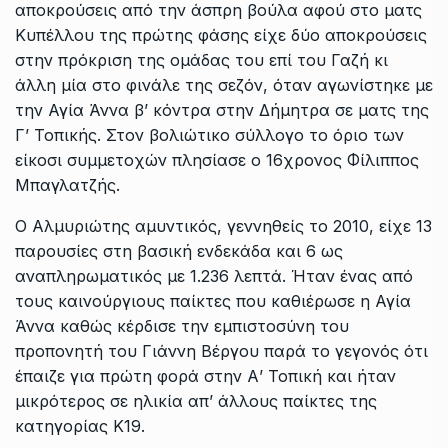
αποκρούσεις από την άσπρη βούλα αφού στο ματς
Κυπέλλου της πρώτης φάσης είχε δύο αποκρούσεις
στην πρόκριση της ομάδας του επί του Γαζή κι
άλλη μία στο φινάλε της σεζόν, όταν αγωνίστηκε με
την Αγία Άννα β’ κόντρα στην Δήμητρα σε ματς της
Γ’ Τοπικής. Στον βολιώτικο σύλλογο το όριο των
είκοσι συμμετοχών πλησίασε ο 16χρονος Φίλιππος
Μπαγλατζής.
Ο Αλμυριώτης αμυντικός, γεννηθείς το 2010, είχε 13
παρουσίες στη βασική ενδεκάδα και 6 ως
αναπληρωματικός με 1.236 λεπτά. Ήταν ένας από
τους καινούργιους παίκτες που καθιέρωσε η Αγία
Άννα καθώς κέρδισε την εμπιστοσύνη του
προπονητή του Γιάννη Βέργου παρά το γεγονός ότι
έπαιζε για πρώτη φορά στην Α’ Τοπική και ήταν
μικρότερος σε ηλικία απ’ άλλους παίκτες της
κατηγορίας Κ19.