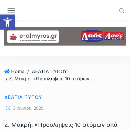
S
k
Ανοίξτε τη γραμμή εργαλεί
i
p
t
o
c
o
n
t
Home
/
ΔΕΛΤΙΑ ΤΥΠΟΥ
e
/ Ζ. Μακρή: «Προσλήψεις 10 ατόμων από την 5η ΥΠΕ σε ΚΥ της Μαγνησίας»
n
t
ΔΕΛΤΙΑ ΤΥΠΟΥ
3 Ιουνίου, 2026
Ζ. Μακρή: «Προσλήψεις 10 ατόμων από