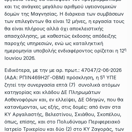
και τις ανάγκες μεγάλου αριθμού υγειονομικών
δομών της Μαγνησίας. Η διάρκεια των συμβάσεων
των επιλεγέντων θα είναι 12 μήνες, η εργασία τους
θα είναι πλήρους αλλά όχι αποκλειστικής
απασχόλησης, με καθεστώς έκδοσης απόδειξης
παροχής υπηρεσιών, ενώ ως καταληκτική
η
ημερομηνία υποβολής ενδιαφέροντος ορίζεται η 12
Ιουνίου 2026.
Ειδικότερα, με την με αρ. πρωτ.: 47047/2-06-2026
η
(ΑΔΑ: ΡΠΙΝ469Η2Γ-ΟΒΜ) πρόσκληση, η 5
ΥΠΕ
ζητεί την συνεργασία επτά (7) συνολικά ατόμων
κατηγορίας και κλάδου ΔΕ Πληρωμάτων
Ασθενοφόρων και, εν ελλείψει, ΔΕ Οδηγών, που θα
κατανέμονται, ως εξής, στις δομές: από έναν στα
ΚΥ Αργαλαστής, Βελεστίνου, Σκιάθου, Σκοπέλου,
όπως, επίσης, και στο Πολυδύναμο Περιφερειακό
Ιατρείο Τρικερίου και δύο (2) στο ΚΥ Ζαγοράς, των