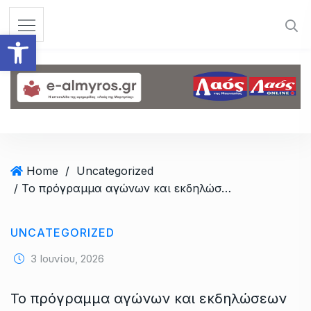
S
k
Ανοίξτε τη γραμμή εργαλεί
i
p
t
o
c
o
n
t
Home
/
Uncategorized
e
/ Το πρόγραμμα αγώνων και εκδηλώσεων για το Jet Raid στην Αμαλιάπολη
n
t
UNCATEGORIZED
3 Ιουνίου, 2026
Το πρόγραμμα αγώνων και εκδηλώσεων