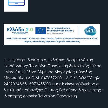
e-almyros.gr ιδιοκτήτρια, εκδότρια, δ/ντρια νόμιμη
εκπρόσωπος: Τσιντσίνη Παρασκευή διακριτικός τίτλος
“Μαγνήτης” έδρα: Αλμυρός Μαγνησίας πάροδος
Μιχοπούλου Α.Φ.Μ. 047057290 – Δ.Ο.Υ. ΒΟΛΟΥ τηλ:
2422024666, 6972455190 e-mail: almyros1@yahoo.gr
διευθυντής σύνταξης: Φώτιος Γαλούσης διαχειριστής-
ιδιοκτήτης domain: Τσιντσίνη Παρασκευή