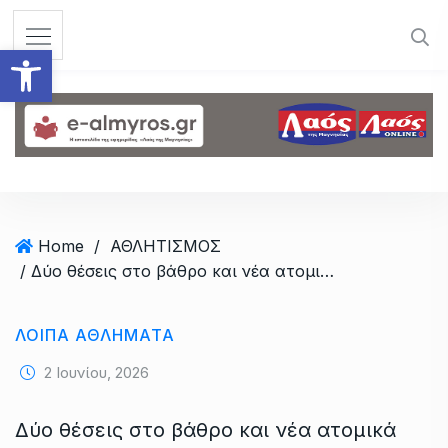
S
k
Ανοίξτε τη γραμμή εργαλεί
i
p
t
o
c
o
n
t
Home
/
ΑΘΛΗΤΙΣΜΟΣ
e
/ Δύο θέσεις στο βάθρο και νέα ατομικά ρεκόρ για τους αθλητές του ΓΣΑ στο Trikala Athletics
n
t
ΛΟΙΠΑ ΑΘΛΗΜΑΤΑ
2 Ιουνίου, 2026
Δύο θέσεις στο βάθρο και νέα ατομικά