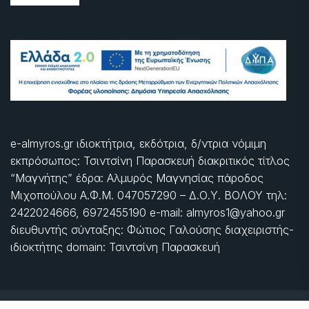
e-almyros.gr ιδιοκτήτρια, εκδότρια, δ/ντρια νόμιμη
εκπρόσωπος: Τσιντσίνη Παρασκευή διακριτικός τίτλος
“Μαγνήτης” έδρα: Αλμυρός Μαγνησίας πάροδος
Μιχοπούλου Α.Φ.Μ. 047057290 – Δ.Ο.Υ. ΒΟΛΟΥ τηλ:
2422024666, 6972455190 e-mail: almyros1@yahoo.gr
διευθυντής σύνταξης: Φώτιος Γαλούσης διαχειριστής-
ιδιοκτήτης domain: Τσιντσίνη Παρασκευή