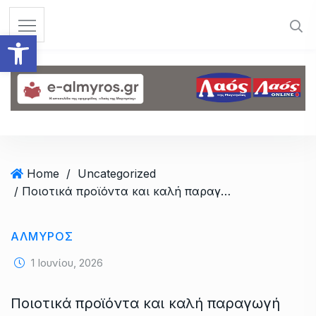
S
k
Ανοίξτε τη γραμμή εργαλεί
i
p
t
o
c
o
n
t
Home
/
Uncategorized
e
/ Ποιοτικά προϊόντα και καλή παραγωγή αλλά δίχως οικονομικό αντίκρισμα για τους σιτοκαλλιεργητές
n
t
ΑΛΜΥΡΟΣ
1 Ιουνίου, 2026
Ποιοτικά προϊόντα και καλή παραγωγή